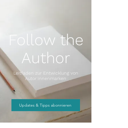
Follow the
Author
Leitfaden zur Entwicklung von
Autor:innenmarken
Updates & Tipps abonnieren